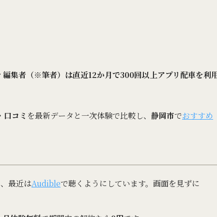
ィ編集者（※筆者）は直近12か月で300回以上アプリ配車を利
・口コミ
を最新データと一次体験で比較し、
静岡市
で
おすすめ
で、最近は
Audible
で聴くようにしています。画面を見ずに