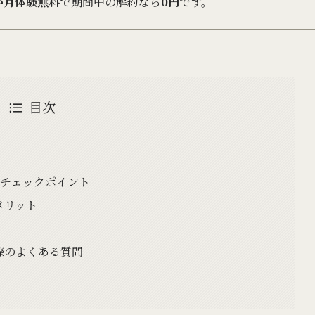
か月体験無料
で期間中の解約なら
0円
です。
目次
のチェックポイント
メリット
際のよくある質問